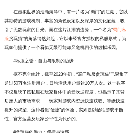
在虚拟世界的浩瀚海洋中，有一片名为“蜀门”的江湖，它以
其独特的游戏机制、丰富的角色设定以及深厚的文化底蕴，吸
引了无数玩家的目光。而在这片江湖的边缘，一个名为“
蜀门私
服
贪玩猫”的角落悄然兴起，它以未经官方授权的私服形式，为
玩家们提供了一个看似无限可能却又危机四伏的虚拟乐园。
#私服之谜：自由与限制的边缘
据不完全统计，截至2023年初，“蜀门私服贪玩猫”已聚集了
超过50万名注册用户，日均活跃用户量达10万人次。这一数字
不仅反映了该私服在玩家群体中的受欢迎程度，也揭示了其背
后庞大的市场需求——玩家对游戏内资源快速获取、等级快速
提升的渴望。这种看似“便捷”的体验，实则是以牺牲游戏平衡
性、官方运营及玩家公平性为代价的。
#贪玩猫的魅力：便捷与诱惑