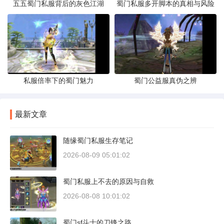
五五蜀门私服背后的灰色江湖
蜀门私服多开脚本的真相与风险
私服倍率下的蜀门魅力
蜀门公益服真伪之辨
最新文章
随缘蜀门私服生存笔记
2026-08-09 05:01:02
蜀门私服上不去的原因与自救
2026-08-08 10:01:02
蜀门sf斗士的刀锋之路