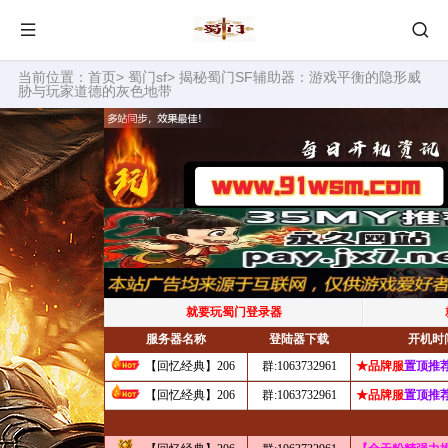
当前位置：
首页
>
蜀门sf
> 揭秘蜀门SF辅助器：游戏平衡的隐形威
胁与玩家道德的灰色地带