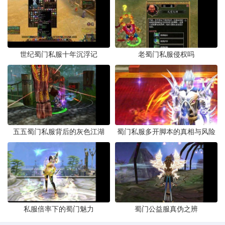
世纪蜀门私服十年沉浮记
老蜀门私服侵权吗
五五蜀门私服背后的灰色江湖
蜀门私服多开脚本的真相与风险
私服倍率下的蜀门魅力
蜀门公益服真伪之辨