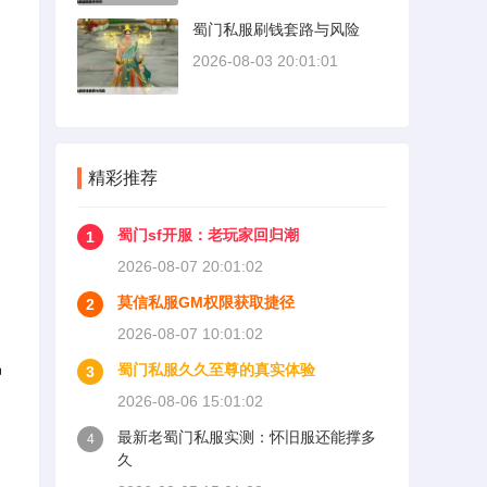
蜀门私服刷钱套路与风险
2026-08-03 20:01:01
精彩推荐
蜀门sf开服：老玩家回归潮
1
2026-08-07 20:01:02
莫信私服GM权限获取捷径
2
2026-08-07 10:01:02
蜀门私服久久至尊的真实体验
中
3
2026-08-06 15:01:02
最新老蜀门私服实测：怀旧服还能撑多
4
久