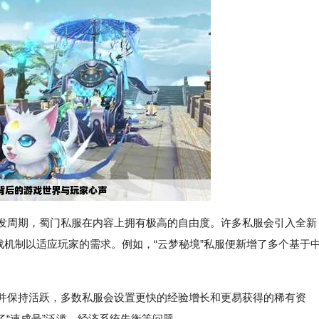
开发周期，蜀门私服在内容上拥有极高的自由度。许多私服会引入全新
戏机制以适应玩家的需求。例如，“云梦秘境”私服便新增了多个基于
入并保持活跃，多数私服会设置更快的经验增长和更易获得的稀有资
“速成号”泛滥、经济系统失衡等问题。