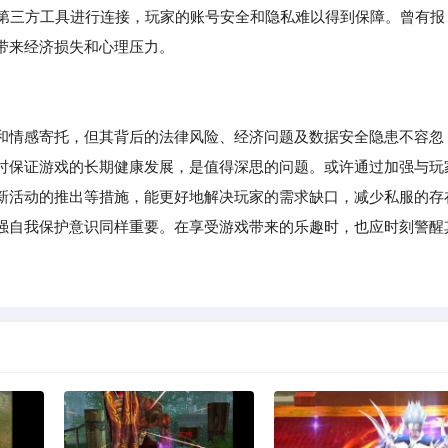
或第三方工具进行连接，玩家的账号安全和隐私难以得到保障。曾有报
带来经济损失和心理压力。
和情感寄托，但其背后的法律风险、经济问题及数据安全隐患不容忽
时保证游戏的长期健康发展，是值得深思的问题。或许通过加强与玩
新活动的推出等措施，能更好地解决玩家的需求缺口，减少私服的存
强自我保护意识同样重要。在享受游戏带来的乐趣时，也应时刻警醒