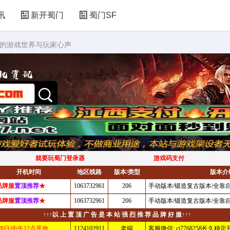
讯
新开蜀门
蜀门SF
后的游戏世界与玩家心声