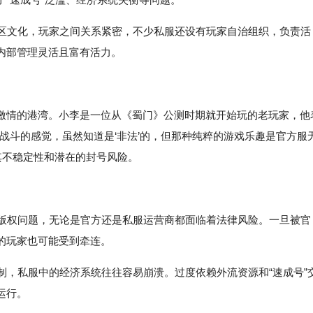
社区文化，玩家之间关系紧密，不少私服还设有玩家自治组织，负责活
内部管理灵活且富有活力。
激情的港湾。小李是一位从《蜀门》公测时期就开始玩的老玩家，他
战斗的感觉，虽然知道是‘非法’的，但那种纯粹的游戏乐趣是官方服
其不稳定性和潜在的封号风险。
了版权问题，无论是官方还是私服运营商都面临着法律风险。一旦被官
的玩家也可能受到牵连。
机制，私服中的经济系统往往容易崩溃。过度依赖外流资源和“速成号”
运行。