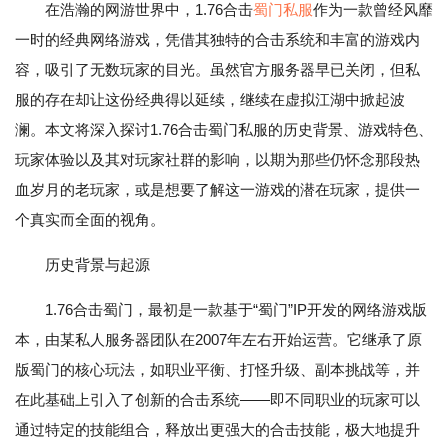
在浩瀚的网游世界中，1.76合击
蜀门私服
作为一款曾经风靡
一时的经典网络游戏，凭借其独特的合击系统和丰富的游戏内
容，吸引了无数玩家的目光。虽然官方服务器早已关闭，但私
服的存在却让这份经典得以延续，继续在虚拟江湖中掀起波
澜。本文将深入探讨1.76合击蜀门私服的历史背景、游戏特色、
玩家体验以及其对玩家社群的影响，以期为那些仍怀念那段热
血岁月的老玩家，或是想要了解这一游戏的潜在玩家，提供一
个真实而全面的视角。
历史背景与起源
1.76合击蜀门，最初是一款基于“蜀门”IP开发的网络游戏版
本，由某私人服务器团队在2007年左右开始运营。它继承了原
版蜀门的核心玩法，如职业平衡、打怪升级、副本挑战等，并
在此基础上引入了创新的合击系统——即不同职业的玩家可以
通过特定的技能组合，释放出更强大的合击技能，极大地提升