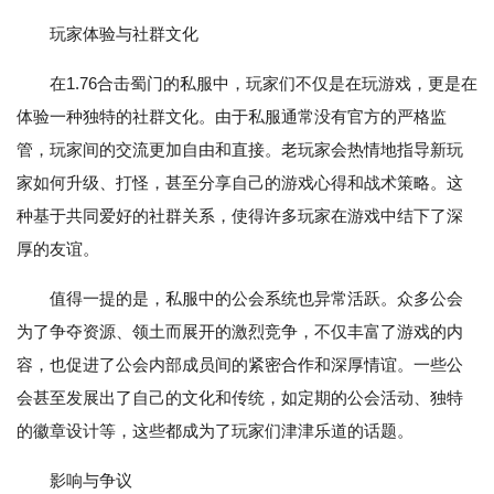
玩家体验与社群文化
在1.76合击蜀门的私服中，玩家们不仅是在玩游戏，更是在
体验一种独特的社群文化。由于私服通常没有官方的严格监
管，玩家间的交流更加自由和直接。老玩家会热情地指导新玩
家如何升级、打怪，甚至分享自己的游戏心得和战术策略。这
种基于共同爱好的社群关系，使得许多玩家在游戏中结下了深
厚的友谊。
值得一提的是，私服中的公会系统也异常活跃。众多公会
为了争夺资源、领土而展开的激烈竞争，不仅丰富了游戏的内
容，也促进了公会内部成员间的紧密合作和深厚情谊。一些公
会甚至发展出了自己的文化和传统，如定期的公会活动、独特
的徽章设计等，这些都成为了玩家们津津乐道的话题。
影响与争议