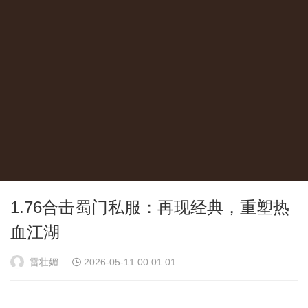
1.76合击蜀门私服：再现经典，重塑热
血江湖
雷壮媚
2026-05-11 00:01:01