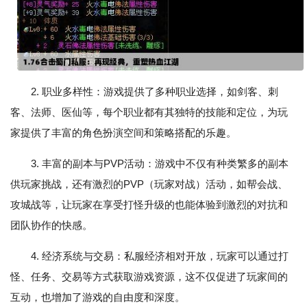
2. 职业多样性：游戏提供了多种职业选择，如剑客、刺
客、法师、医仙等，每个职业都有其独特的技能和定位，为玩
家提供了丰富的角色扮演空间和策略搭配的乐趣。
3. 丰富的副本与PVP活动：游戏中不仅有种类繁多的副本
供玩家挑战，还有激烈的PVP（玩家对战）活动，如帮会战、
攻城战等，让玩家在享受打怪升级的也能体验到激烈的对抗和
团队协作的快感。
4. 经济系统与交易：私服经济相对开放，玩家可以通过打
怪、任务、交易等方式获取游戏资源，这不仅促进了玩家间的
互动，也增加了游戏的自由度和深度。