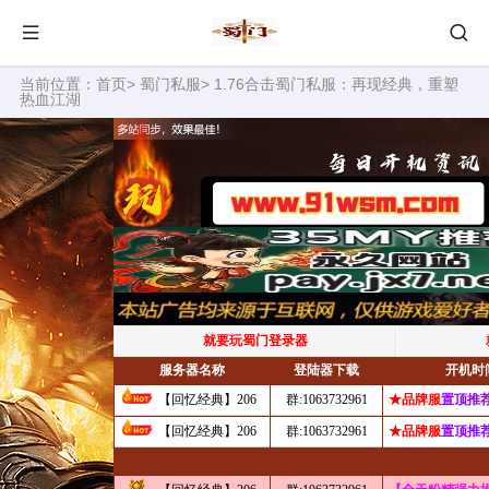
当前位置：
首页
>
蜀门私服
> 1.76合击蜀门私服：再现经典，重塑
热血江湖