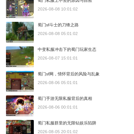
蜀门私服上不去的原因与自救
2026-08-08 10:01:02
蜀门sf斗士的刀锋之路
2026-08-08 05:01:02
中变私服冲击下的蜀门玩家生态
2026-08-07 15:01:01
蜀门sf网，情怀背后的风险与乱象
2026-08-06 05:01:01
蜀门手游无限私服背后的真相
2026-08-06 00:01:01
蜀门私服群里的无限钻娱乐陷阱
2026-08-05 20:01:02