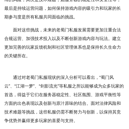
最后是持续运营问题，如何保持游戏内容的吸引力和玩家的长
期参与度是所有私服共同面临的挑战。
面对这些挑战，未来的老蜀门私服发展需要更加注重合法
合规运营、加强技术投入以及不断创新游戏内容与玩法。建立
更加完善的玩家反馈机制和社区管理体系也是保持长久生命力
的关键所在。
通过对老蜀门私服现状的深入分析可以看出，“蜀门风
云”、“江湖一梦”、“剑影流光”等私服之所以能够成为众多玩家的
首选，得益于它们在服务器稳定性、社区氛围、游戏平衡性等
方面的出色表现以及创新与原汁原味的结合。面对法律风险和
技术难题等挑战，这些私服仍需不断努力与创新，以保持其竞
争优势并赢得更多玩家的喜爱与支持。