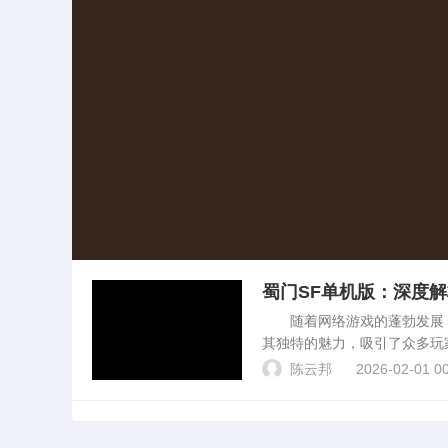
蜀门SF单机版：深度
随着网络游戏的蓬勃发展，
其独特的魅力，吸引了众多玩
爱这款游戏的玩家提供一份全
陈云邦
2026-02-01 00
戏。这款游戏采用了...