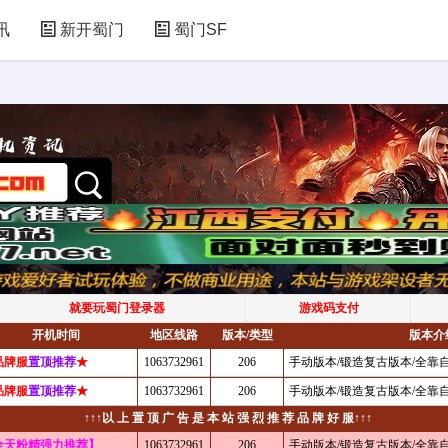
讯
新开蜀门
蜀门SF