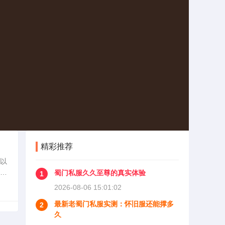
精彩推荐
以
为热
蜀门私服久久至尊的真实体验
1
游
2026-08-06 15:01:02
最新老蜀门私服实测：怀旧服还能撑多
2
久