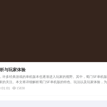
解析与玩家体验
许多经典游戏的单机版本也逐渐进入玩家的视野。其中，蜀门SF单机版
家的关注。本文将详细解析蜀门SF单机版的特色、玩法以及玩家体验，
面的参考。蜀门SF单机版概述蜀门SF单机版是一款以蜀门传奇为背景的
:01:01
15830