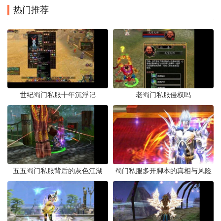
热门推荐
世纪蜀门私服十年沉浮记
老蜀门私服侵权吗
五五蜀门私服背后的灰色江湖
蜀门私服多开脚本的真相与风险