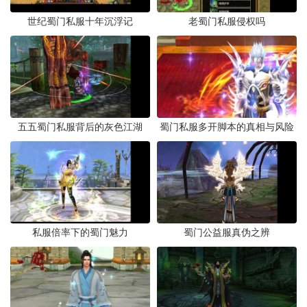
世纪蜀门私服十年沉浮记
老蜀门私服侵权吗
五五蜀门私服背后的灰色江湖
蜀门私服多开脚本的真相与风险
私服倍率下的蜀门魅力
蜀门公益服真伪之辨