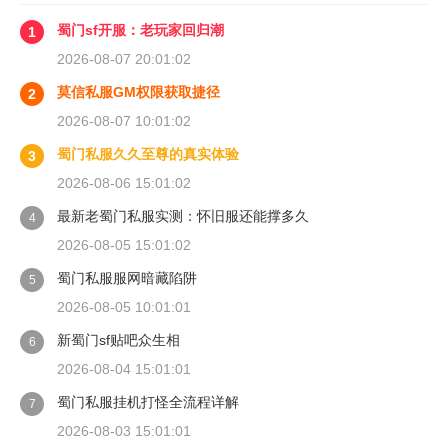
蜀门sf开服：老玩家回归潮
1
2026-08-07 20:01:02
莫信私服GM权限获取捷径
2
2026-08-07 10:01:02
蜀门私服久久至尊的真实体验
3
2026-08-06 15:01:02
最新老蜀门私服实测：怀旧服还能撑多久
4
2026-08-05 15:01:02
蜀门私服服网暗藏陷阱
5
2026-08-05 10:01:01
新蜀门sf贴吧众生相
6
2026-08-04 15:01:01
蜀门私服挂机打怪全流程详解
7
2026-08-03 15:01:01