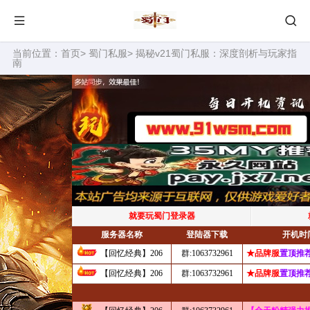
当前位置：
首页
>
蜀门私服
> 揭秘v21蜀门私服：深度剖析与玩家指
南