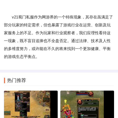
v21蜀门私服作为网游界的一个特殊现象，其存在虽满足了
部分玩家的特定需求，但也暴露了游戏行业在运营、创新及玩
家服务上的不足。作为玩家和行业观察者，我们应理性看待这
一现象，既不盲目追捧也不全盘否定。通过法律、技术及人性
的多维度努力，或许能在不久的将来找到一个更加健康、平衡
的游戏生态平衡点。
热门推荐