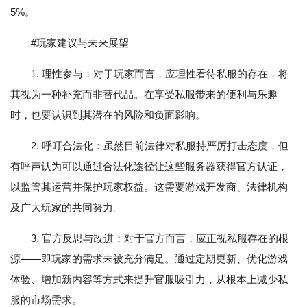
5%。
#玩家建议与未来展望
1. 理性参与：对于玩家而言，应理性看待私服的存在，将
其视为一种补充而非替代品。在享受私服带来的便利与乐趣
时，也要认识到其潜在的风险和负面影响。
2. 呼吁合法化：虽然目前法律对私服持严厉打击态度，但
有呼声认为可以通过合法化途径让这些服务器获得官方认证，
以监管其运营并保护玩家权益。这需要游戏开发商、法律机构
及广大玩家的共同努力。
3. 官方反思与改进：对于官方而言，应正视私服存在的根
源——即玩家的需求未被充分满足。通过定期更新、优化游戏
体验、增加新内容等方式来提升官服吸引力，从根本上减少私
服的市场需求。