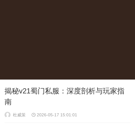
揭秘v21蜀门私服：深度剖析与玩家指
南
杜威策
2026-05-17 15:01:01