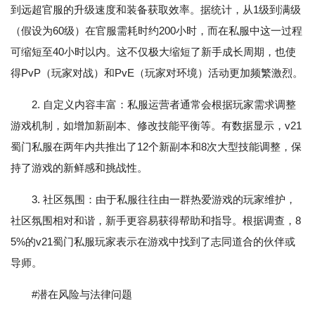
到远超官服的升级速度和装备获取效率。据统计，从1级到满级
（假设为60级）在官服需耗时约200小时，而在私服中这一过程
可缩短至40小时以内。这不仅极大缩短了新手成长周期，也使
得PvP（玩家对战）和PvE（玩家对环境）活动更加频繁激烈。
2. 自定义内容丰富：私服运营者通常会根据玩家需求调整
游戏机制，如增加新副本、修改技能平衡等。有数据显示，v21
蜀门私服在两年内共推出了12个新副本和8次大型技能调整，保
持了游戏的新鲜感和挑战性。
3. 社区氛围：由于私服往往由一群热爱游戏的玩家维护，
社区氛围相对和谐，新手更容易获得帮助和指导。根据调查，8
5%的v21蜀门私服玩家表示在游戏中找到了志同道合的伙伴或
导师。
#潜在风险与法律问题