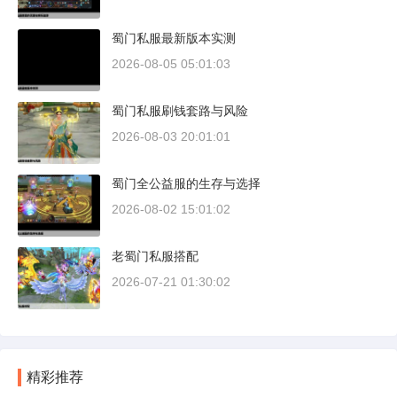
蜀门私服最新版本实测
2026-08-05 05:01:03
蜀门私服刷钱套路与风险
2026-08-03 20:01:01
蜀门全公益服的生存与选择
2026-08-02 15:01:02
老蜀门私服搭配
2026-07-21 01:30:02
精彩推荐