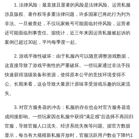
1. 法律风险：最直接且显著的风险是法律风险。运营私服
涉及版权、著作权等多重法律问题，许多国家已将此行为列为
非法。一旦被查处，不仅玩家账号可能面临封停风险，运营者
还可能面临刑事责任。据统计，近三年来因运营私服被起诉的
案例已超过30起，平均每季度一起。
2. 游戏平衡性破坏：由于私服内可以随意调整游戏数据，
这直接导致了游戏平衡性的严重破坏。一些玩家通过非法手段
快速获得顶级装备和资源，使得原本公平的竞技环境变得不
公。长期来看，这会导致大量原汁原味享受游戏乐趣的玩家流
失。
3. 对官方服务器的冲击：私服的存在也会对官方服务器造
成间接影响。一些玩家因在私服中获得“满足感”后选择不再回归
官服，导致官服人口流失、经济系统失衡等问题。据官方数据
显示，每当有大规模新私服开放时，官服活跃用户数会下降约1