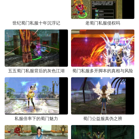
世纪蜀门私服十年沉浮记
老蜀门私服侵权吗
五五蜀门私服背后的灰色江湖
蜀门私服多开脚本的真相与风险
私服倍率下的蜀门魅力
蜀门公益服真伪之辨