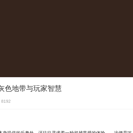
灰色地带与玩家智慧
8192
身提供的乐趣外，还往往寻求着一种超越常规的体验——这便是“S