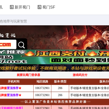
讯
新开蜀门
蜀门SF
灰色地带与玩家智慧