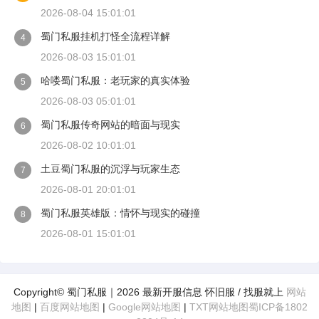
2026-08-04 15:01:01
蜀门私服挂机打怪全流程详解
4
2026-08-03 15:01:01
哈喽蜀门私服：老玩家的真实体验
5
2026-08-03 05:01:01
蜀门私服传奇网站的暗面与现实
6
2026-08-02 10:01:01
土豆蜀门私服的沉浮与玩家生态
7
2026-08-01 20:01:01
蜀门私服英雄版：情怀与现实的碰撞
8
2026-08-01 15:01:01
Copyright© 蜀门私服｜2026 最新开服信息 怀旧服 / 找服就上
网站
地图
|
百度网站地图
|
Google网站地图
|
TXT网站地图
蜀ICP备1802