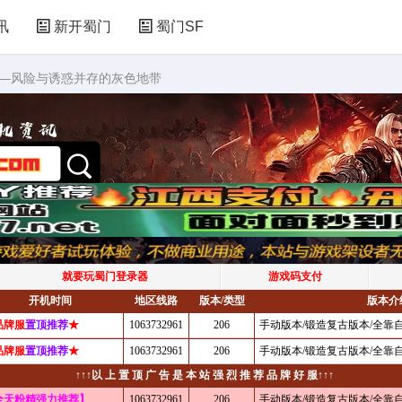
讯
新开蜀门
蜀门SF
——风险与诱惑并存的灰色地带